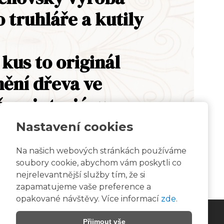
o truhláře a kutily
 kus to originál
ění dřeva ve
šem interiéru
Nastavení cookies
Na našich webových stránkách používáme
soubory cookie, abychom vám poskytli co
nejrelevantnější služby tím, že si
zapamatujeme vaše preference a
opakované návštěvy. Více informací
zde
.
Přijmout vše