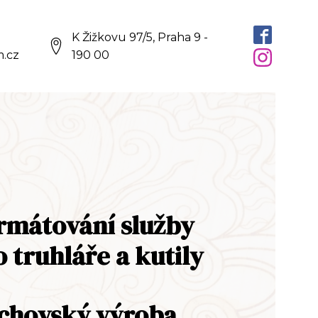
K Žižkovu 97/5, Praha 9 -
.cz
190 00
rmátování služby
o truhláře a kutily
chovský výroba