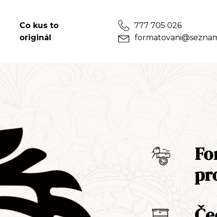
Co kus to
777 705 026
originál
formatovani@seznam
Fo
pr
Če