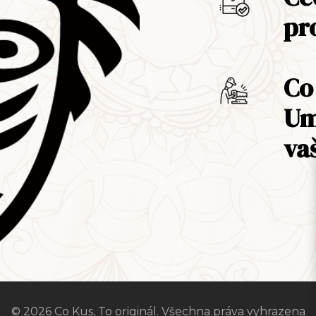
pr
Co
Um
va
© 2026 Co Kus, To originál. Všechna práva vyhrazena